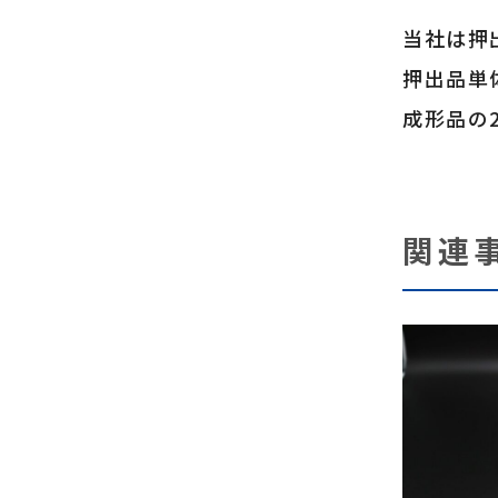
当社は押
押出品単
成形品の
関連