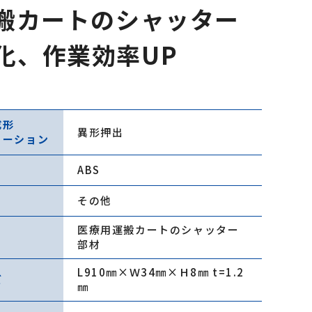
運搬カートのシャッター
化、作業効率UP
成形
異形押出
ューション
ABS
その他
医療用運搬カートのシャッター
部材
L910㎜×Ｗ34㎜×Ｈ8㎜ t=1.2
ズ
㎜