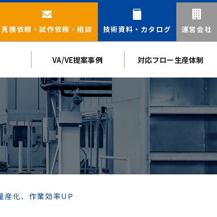
見積依頼・
試作依頼・相談
技術資料・
カタログ
運営会社
VA/VE提案事例
対応フロー生産体制
量産化、作業効率UP