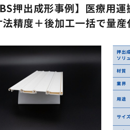
ABS押出成形事例】医療用
寸法精度＋後加工一括で量産
押出
ソリ
材質
業界
用途
サイ