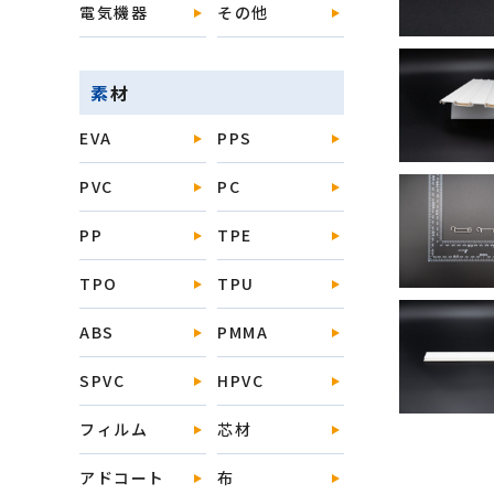
電気機器
その他
素材
EVA
PPS
PVC
PC
PP
TPE
TPO
TPU
ABS
PMMA
SPVC
HPVC
フィルム
芯材
アドコート
布