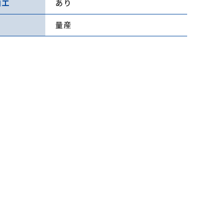
加工
あり
量産