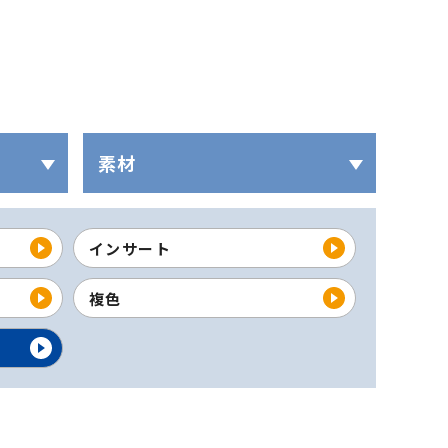
素材
インサート
複色