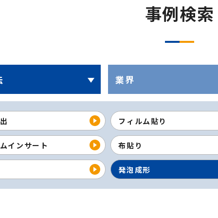
事例検索
法
業界
出
フィルム貼り
ムインサート
布貼り
発泡成形