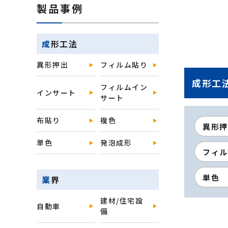
製品事例
成形工法
異形押出
フィルム貼り
成形工
フィルムイン
インサート
サート
布貼り
複色
異形押
単色
発泡成形
フィル
単色
業界
建材/住宅設
自動車
備