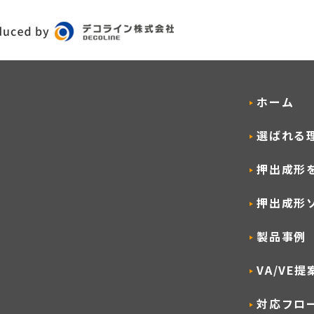
ホーム
選ばれる
押出成形
押出成形
製品事例
VA/VE
対応フロ