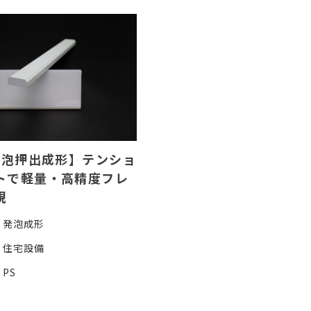
E発泡押出成形】テンショ
トで軽量・高精度フレ
現
発泡成形
住宅設備
PS