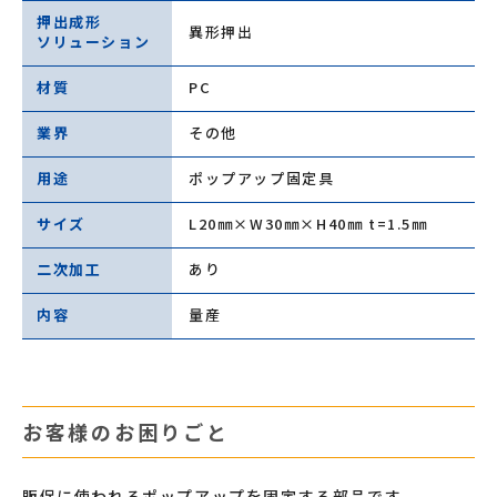
押出成形
異形押出
ソリューション
材質
PC
業界
その他
用途
ポップアップ固定具
サイズ
L20㎜×W30㎜×H40㎜ t=1.5㎜
二次加工
あり
内容
量産
お客様のお困りごと
販促に使われるポップアップを固定する部品です。