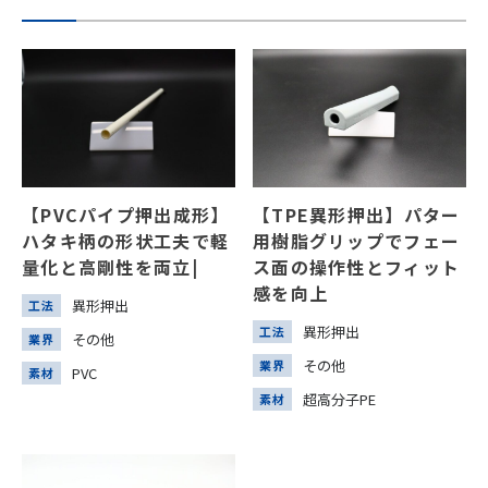
【PVCパイプ押出成形】
【TPE異形押出】パター
ハタキ柄の形状工夫で軽
用樹脂グリップでフェー
量化と高剛性を両立|
ス面の操作性とフィット
感を向上
異形押出
工法
異形押出
工法
その他
業界
その他
業界
PVC
素材
超高分子PE
素材